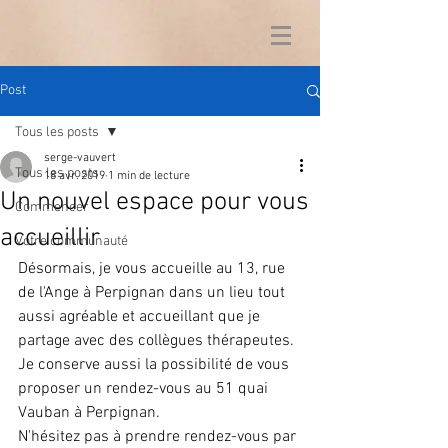
Post
Tous les posts
serge-vauvert
Tous les posts
18 avr. 2019
1 min de lecture
Un nouvel espace pour vous
Commencer
accueillir
Votre communauté
Désormais, je vous accueille au 13, rue 
de l'Ange à Perpignan dans un lieu tout 
aussi agréable et accueillant que je 
partage avec des collègues thérapeutes. 
Je conserve aussi la possibilité de vous 
proposer un rendez-vous au 51 quai 
Vauban à Perpignan.
N'hésitez pas à prendre rendez-vous par 