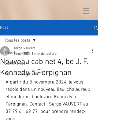
Post
Tous les posts
serge-vauvert
Tous les posts
8 nov. 2024
1 min de lecture
Nouveau cabinet 4, bd J. F.
Commencer
Kennedy à Perpignan
Votre communauté
A partir du 8 novembre 2024, je vous 
reçois dans un nouveau lieu, chaleureux 
et moderne, boulevard Kennedy à 
Perpignan. Contact : Serge VAUVERT au 
07 79 61 69 77  pour prendre rendez-
vous.